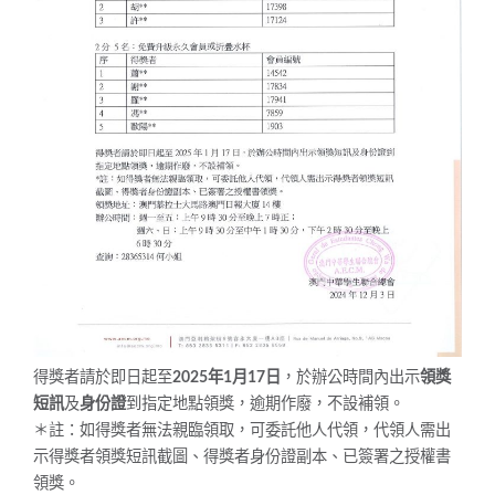
得獎者請於即日起至
2025年1月17日
，於辦公時間內出示
領獎
短訊
及
身份證
到指定地點領獎，逾期作廢，不設補領。
＊註：如得獎者無法親臨領取，可委託他人代領，代領人需出
示得獎者領獎短訊截圖、得獎者身份證副本、已簽署之授權書
領獎。