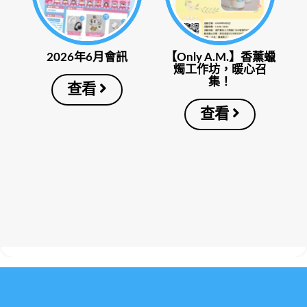
2026年6月會訊
【Only A.M.】香薰蠟
燭工作坊，暖心召
集！
查看
查看