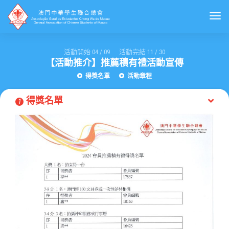
Togg
活動開始
04
/
09
活動完結
11
/
30
【活動推介】推薦積有禮活動宣傳
得獎名單
活動章程
得獎名單
1