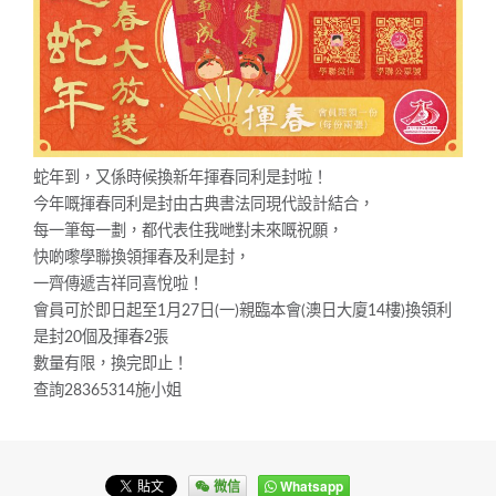
蛇年到，又係時候換新年揮春同利是封啦！
今年嘅揮春同利是封由古典書法同現代設計結合，
每一筆每一劃，都代表住我哋對未來嘅祝願，
快啲嚟學聯換領揮春及利是封，
一齊傳遞吉祥同喜悅啦！
會員可於即日起至1月27日(一)親臨本會(澳日大廈14樓)換領利
是封20個及揮春2張
數量有限，換完即止！
查詢28365314施小姐
微信
Whatsapp