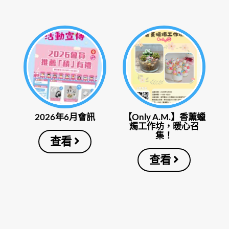
2026年6月會訊
【Only A.M.】香薰蠟
燭工作坊，暖心召
集！
查看
查看