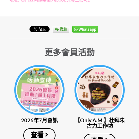
地址: 澳門亞利鴉架街9號容永大廈二樓A,B
微信
Whatsapp
更多會員活動
2026年7月會訊
【Only A.M.】杜拜朱
古力工作坊
查看