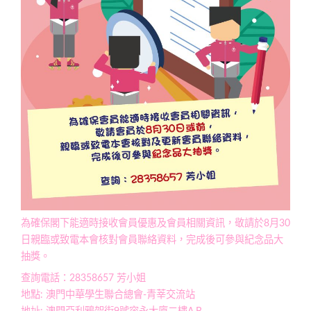
為確保閣下能適時接收會員優惠及會員相關資訊，
敬請於8月30
日親臨或致電本會核對會員聯絡資料，
完成後可參與紀念品大
抽獎。
查詢電話：28358657 芳小姐
地點: 澳門中華學生聯合總會-青莘交流站