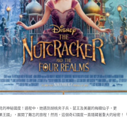
見的神秘國度！過程中，她遇到胡桃夾子兵、
鼠王及美麗的梅糖仙子，更
果王國」，展開了難忘的旅程！然而，
這個奇幻國度一直隱藏著重大的秘密！