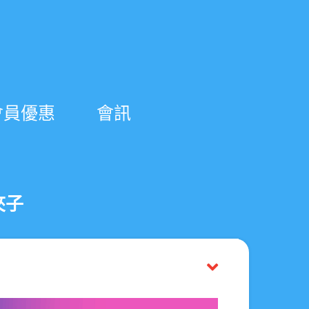
會員優惠
會訊
夾子