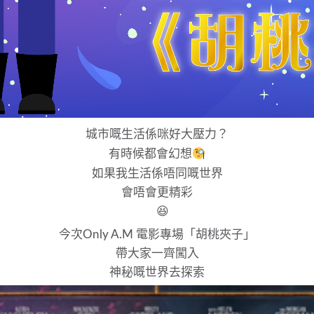
城市嘅生活係咪好大壓力？
有時候都會幻想
如果我生活係唔同嘅世界
會唔會更精彩
今次Only A.M 電影專場「胡桃夾子」
帶大家一齊闖入
神秘嘅世界去探索