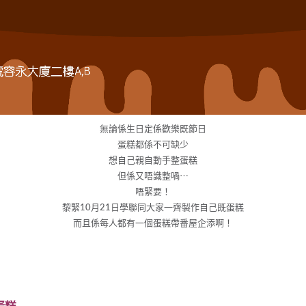
無論係生日定係歡樂既節日
蛋糕都係不可缺少
想自己親自動手整蛋糕
但係又唔識整喎⋯
唔緊要！
黎緊10月21日學聯同大家一齊製作自己既蛋糕
而且係每人都有一個蛋糕帶番屋企添啊！