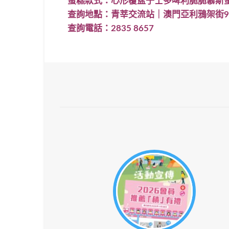
蛋糕款式：心形覆盆子士多啤利脆脆慕斯
查詢地點：青莘交流站｜澳門亞利鴉架街9
查詢電話：2835 8657