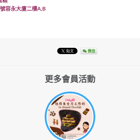
蛋糕
號容永大廈二樓A,B
微信
更多會員活動