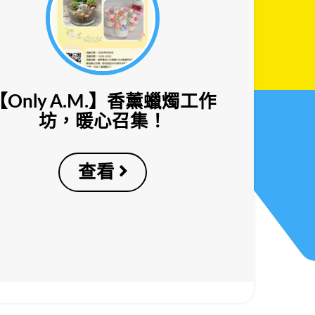
【Only A.M.】香薰蠟燭工作
坊，暖心召集！
查看