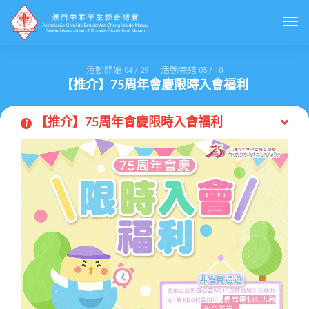
Togg
活動開始
04
/
29
活動完結
05
/
10
【推介】75周年會慶限時入會福利
【推介】75周年會慶限時入會福利
1