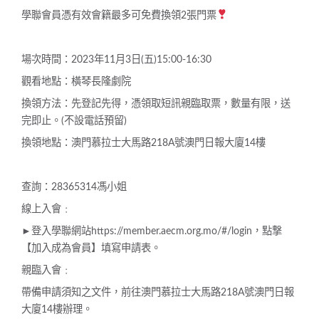
學聯會員憑有效會籍最多可免費換領2張門票
場次時間：2023年11月3日(五)15:00-16:30
觀看地點：橫琴長隆劇院
換領方法：先登記先得，憑領取短訊親臨取票，數量有限，送
完即止。(不設電話預留)
換領地點：澳門慕拉士大馬路218A號澳門日報大廈14樓
查詢：28365314馮小姐
線上入會﹕
►登入學聯網站https://member.aecm.org.mo/#/login，點撃
【加入成為會員】填寫申請表。
親臨入會﹕
帶備申請須知之文件，前往澳門慕拉士大馬路218A號澳門日報
大廈14樓辦理。