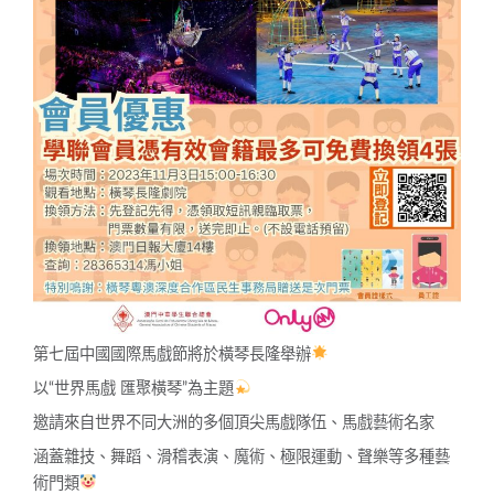
第七屆中國國際馬戲節將於橫琴長隆舉辦
以“世界馬戲 匯聚橫琴”為主題
邀請來自世界不同大洲的多個頂尖馬戲隊伍、馬戲藝術名家
涵蓋雜技、舞蹈、滑稽表演、魔術、極限運動、聲樂等多種藝
術門類