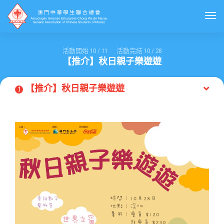
Togg
活動開始
10
/
11
活動完結
10
/
28
【推介】秋日親子樂遊遊
【推介】秋日親子樂遊遊
1