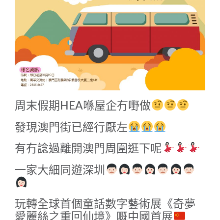
周末假期HEA喺屋企冇嘢做
發現澳門街已經行厭左
有冇諗過離開澳門周圍逛下呢
一家大細同遊深圳
玩轉全球首個童話數字藝術展《奇夢
愛麗絲之重回仙境》
嘅中國首展