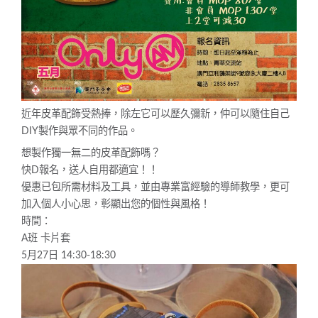
近年皮革配飾受熱捧，除左它可以歷久彌新，仲可以隨住自己
DIY
製作與眾不同的作品。
想製作獨一無二的皮革配飾嗎？
快D報名，送人自用都適宜！！
優惠已包所需材料及工具，並由專業富經驗的導師教學，更可
加入個人小心思，彰顯出您的個性與風格！
時間：
A班 卡片套
5月27日 14:30-18:30