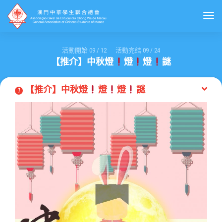
Togg
活動開始
09
/
12
活動完結
09
/
24
【推介】中秋燈
燈
燈
謎
【推介】中秋燈
燈
燈
謎
1