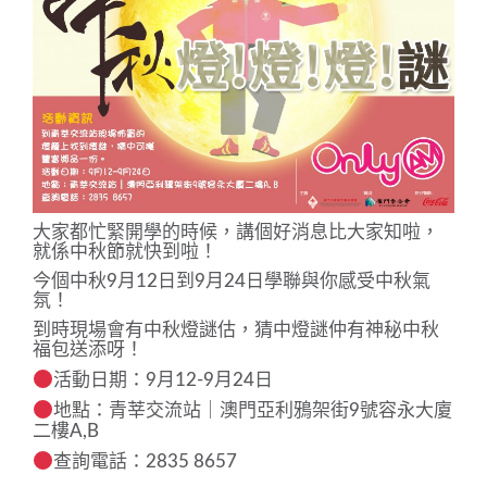
大家都忙緊開學的時候，講個好消息比大家知啦，
就係中秋節就快到
啦！
今個中秋9月12日到9月24日學聯與你感受中秋氣
氛！
到時現場會有中秋燈謎估，猜中燈謎仲有神秘中秋
福包送添呀！
活動日期：9月12-9月24日
地點：青莘交流站｜澳門亞利鴉架街9號容永大廈
二樓A,B
查詢電話：2835 8657