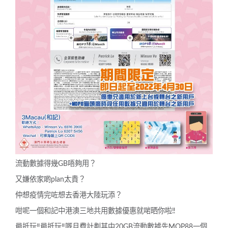
流動數據得幾GB唔夠用？
又嫌依家啲plan太貴？
仲想疫情完咗想去香港大陸玩添？
咁呢一個和記中港澳三地共用數據優惠就啱晒你啦
‼
最抵玩
‼
️最抵玩
‼
️嘅月費計劃其中20GB流動數據先MOP88一個