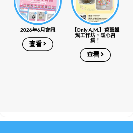
2026年6月會訊
【Only A.M.】香薰蠟
燭工作坊，暖心召
集！
查看
查看