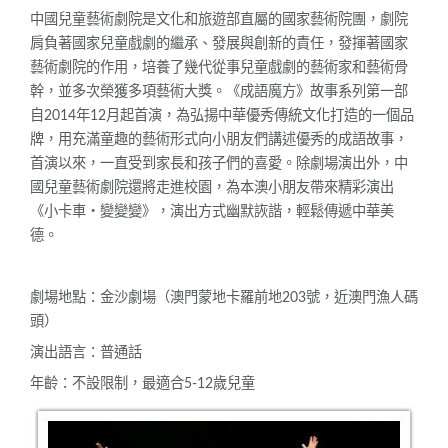
中國兒童藝術劇院是文化和旅遊部直屬的國家藝術院團，劇院
肩負著國家兒童戲劇的繼承、發展與創新的責任，發揮著國家
藝術劇院的作用，培養了幾代從事兒童戲劇的藝術家和藝術骨
幹，並多次榮獲多項藝術大獎。《成語魔方》故事系列第一部
自2014年12月起首演，為弘揚中華優秀傳統文化打造的一個品
牌，用充滿童趣的藝術形式向小朋友們講述優秀的成語故事，
首演以來，一直受到家長和孩子們的喜愛。除劇場演出外，中
國兒童藝術劇院還將走進校園，為本澳小朋友帶來精彩演出
《小卡車‧變變變》，演出方式幽默詼諧，輕鬆傳遞中華美
德。
劇場地點：金沙劇場（澳門蒙地卡羅前地203號，近澳門漁人碼
頭）
演出語言：普通話
年齡：不設限制，最適合5-12歲兒童