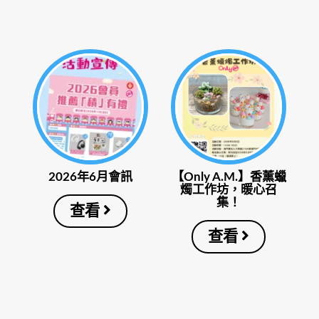
2026年6月會訊
【Only A.M.】香薰蠟
燭工作坊，暖心召
集！
查看
查看