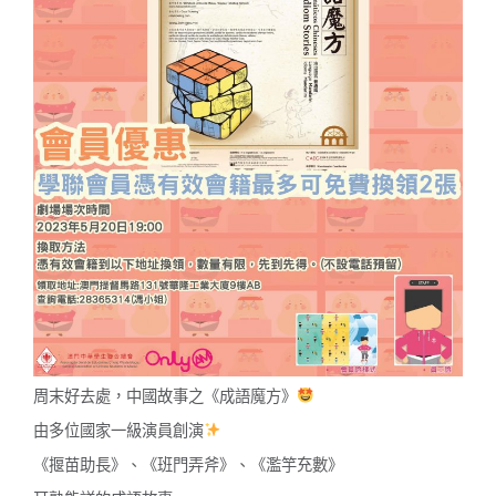
周末好去處，中國故事之《成語魔方》
由多位國家一級演員創演
《揠苗助長》、《班門弄斧》、《濫竽充數》