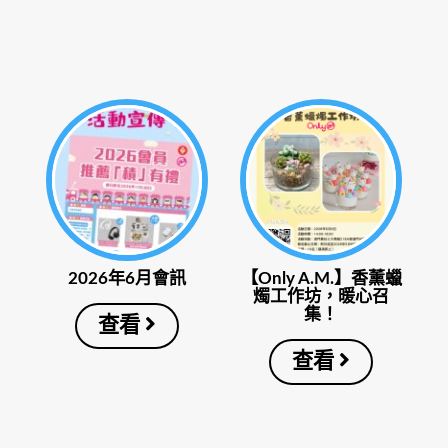
2026年6月會訊
【Only A.M.】香薰蠟
燭工作坊，暖心召
集！
查看
查看