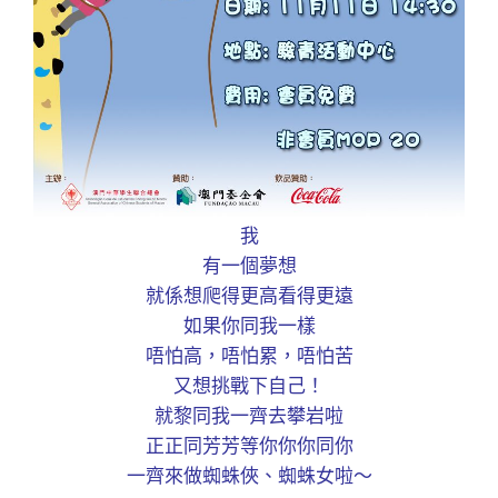
我
有一個夢想
就係想爬得更高看得更遠
如果你同我一樣
唔怕高，唔怕累，唔怕苦
又想挑戰下自己！
就黎同我一齊去攀岩啦
正正同芳芳等你你你同你️
一齊來做蜘蛛俠、蜘蛛女啦～