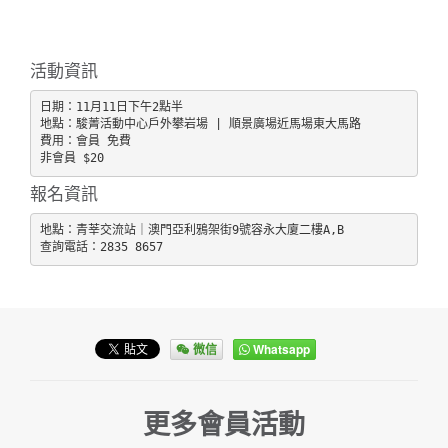
活動資訊
日期：11月11日下午2點半

地點：駿菁活動中心戶外攀岩場 | 順景廣場近馬場東大馬路

費用：會員 免費

非會員 $20
報名資訊
地點：青莘交流站｜澳門亞利鴉架街9號容永大廈二樓A,B

查詢電話：2835 8657
微信
Whatsapp
更多會員活動