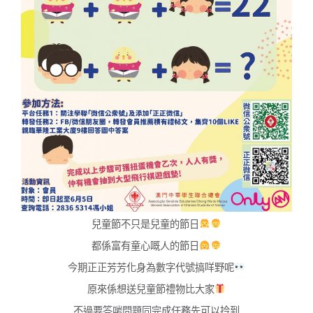
兒童節不只是兒童的節日
都係富有童心嘅人的節日
今期正正芳芳化身為數字代號搞咩野呢
原來係想送兒童節禮物比大家
不過要答啱問題同完成任務先可以拎到