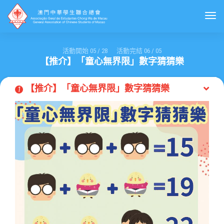
Togg
活動開始
05
/
28
活動完結
06
/
05
【推介】「童心無界限」數字猜猜樂
【推介】「童心無界限」數字猜猜樂
1