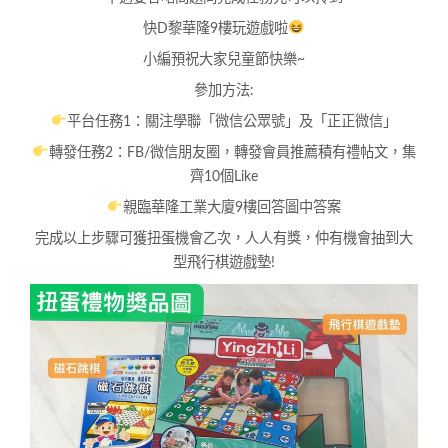
快D黎華隆9樓玩遊戲啦
小編預祝大家兒童節快樂~
參加方法:
平台任務1：關注學聯「微信公眾號」及「正正微信」
轉發任務2：FB/微信朋友圈，轉發會員推薦積有禮帖文，集
齊10個Like
親臨華隆工業大廈9樓回答圖中答案
完成以上步驟可獲扭蛋機會乙次，人人有獎，仲有機會抽到大
型飛行棋遊戲墊!