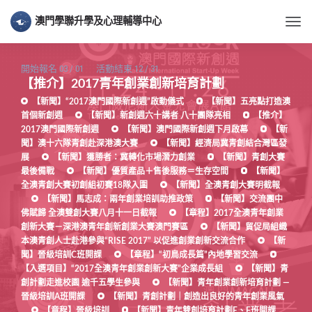
澳門學聯升學及心理輔導中心
Togg
開始報名
03
/
01
活動結束
12
/
31
【推介】2017青年創業創新培育計劃
【新聞】“2017澳門國際新創週”啟動儀式
【新聞】五亮點打造澳
首個新創週
【新聞】新創週六十講者 八十團隊亮相
【推介】
2017澳門國際新創週
【新聞】澳門國際新創週下月啟幕
【新
聞】澳十六隊青創赴深港澳大賽
【新聞】經濟局冀青創結合灣區發
展
【新聞】獲勝者：冀轉化市場潛力創業
【新聞】青創大賽
最後備戰
【新聞】優質產品＋售後服務＝生存空間
【新聞】
全澳青創大賽初創組初賽18隊入圍
【新聞】全澳青創大賽明截報
【新聞】馬志成：兩年創業培訓助推政策
【新聞】交流團中
佛賦歸 全澳雙創大賽八月十一日截報
【章程】2017全澳青年創業
創新大賽－深港澳青年創新創業大賽澳門賽區
【新聞】貿促局組織
本澳青創人士赴港參與“RISE 2017” 以促進創業創新交流合作
【新
聞】晉級培訓C班開課
【章程】“初鳥成長篇”內地學習交流
【入選項目】“2017全澳青年創業創新大賽”企業成長組
【新聞】青
創計劃走進校園 逾千五學生參與
【新聞】青年創業創新培育計劃 —
晉級培訓A班開課
【新聞】青創計劃｜創造出良好的青年創業風氣
【章程】晉級培訓
【新聞】青年雙創培育計劃E、F班開課