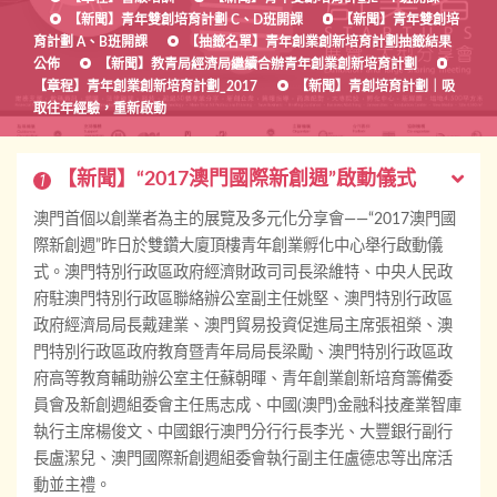
【新聞】青年雙創培育計劃 C、D班開課
【新聞】青年雙創培
育計劃 A、B班開課
【抽籤名單】青年創業創新培育計劃抽籤結果
公佈
【新聞】教青局經濟局繼續合辦青年創業創新培育計劃
【章程】青年創業創新培育計劃_2017
【新聞】青創培育計劃｜吸
取往年經驗，重新啟動
【新聞】“2017澳門國際新創週”啟動儀式
1
澳門首個以創業者為主的展覽及多元化分享會——“2017澳門國
際新創週”昨日於雙鑽大廈頂樓青年創業孵化中心舉行啟動儀
式。澳門特別行政區政府經濟財政司司長梁維特、中央人民政
府駐澳門特別行政區聯絡辦公室副主任姚堅、澳門特別行政區
政府經濟局局長戴建業、澳門貿易投資促進局主席張祖榮、澳
門特別行政區政府教育暨青年局局長梁勵、澳門特別行政區政
府高等教育輔助辦公室主任蘇朝暉、青年創業創新培育籌備委
員會及新創週組委會主任馬志成、中國(澳門)金融科技產業智庫
執行主席楊俊文、中國銀行澳門分行行長李光、大豐銀行副行
長盧潔兒、澳門國際新創週組委會執行副主任盧德忠等出席活
動並主禮。