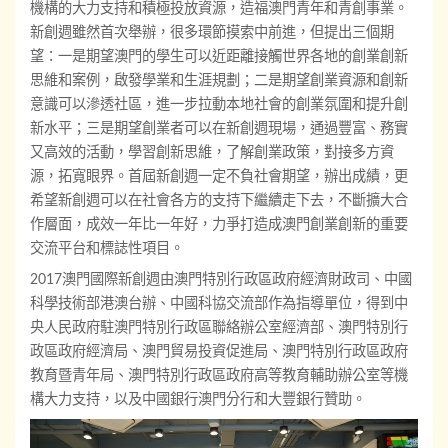
機構的大力支持和積極投放資源，造福澳門青年和青創事業。
新創週雖然首次舉辦，很多環節摸索中前進，但提出三個期
望：一是期望澳門的學生可以近距離接觸世界各地的創業創新
思維和案例，啟發學業和生涯規劃；二是期望創業資源和創新
意識可以滲透社區，進一步拉動本地社會的創業氛圍和提升創
新水平；三是期望創業者可以在新創週現場，通過豐富、務實
又高效的活動，學習創新思維，了解創業政策，對接多方資
源，拓寬眼界。首屆新創週一定不負社會期望，辦出成績，更
希望新創週可以在社會各方的支持下繼續走下去，不斷擴大合
作層面，成效一年比一年好，力爭打造成澳門創業創新的重要
交流平台和標誌性項目。
2017澳門國際新創週由澳門特別行政區政府經濟財政司、中國
科學技術部港澳台辦、中國科協交流部作為指導單位，得到中
央人民政府駐澳門特別行政區聯絡辦公室經濟部、澳門特別行
政區政府經濟局、澳門貿易投資促進局、澳門特別行政區政府
教育暨青年局、澳門特別行政區政府高等教育輔助辦公室等機
構大力支持，以及中國銀行澳門分行和大豐銀行贊助。