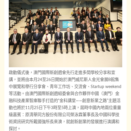
啟動儀式後，澳門國際新創週會先行走進多間學校分享和宣
講，並將由本月24至26日開始於澳門威尼斯人金光會展B館集
中展覽和舉行分享會、青年工作坊、交流會、Startup weekend
等活動。由澳門國際新創週組委會與合作夥伴中國（澳門）金
融科技產業智庫聯手打造的“金科講堂——創意新業之路”主題活
動也將於11月25日下午3時至5時上演，屆時中國內地兩位重量
級嘉賓：原清華同方股份有限公司榮泳霖董事長及中國科學技
術資訊研究所戴國強所長來澳，就創新創業的發展進行演講和
探討。