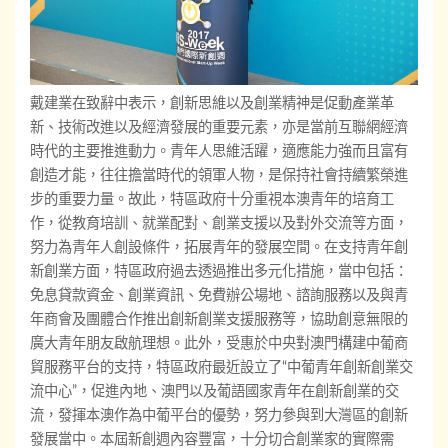
戴建業在致辭中表示，創新思維以及創業精神是促動產業革
新、技術改進以及經濟發展的重要元素，亦是當前互聯網經濟
時代的主要推進動力。青年人思維活躍，適應能力強而且富有
創造才能，往往擔當時代的領軍人物，是保持社會持續繁榮進
步的重要力量。故此，特區政府十分重視本澳青年的培育工
作，從教育培訓、就業配對、創業支援以及對外交流等方面，
努力為青年人創設條件，拓展青年的發展空間。在支持青年創
新創業方面，特區政府過去透過推出多元化措施，當中包括：
免息貸款資金、創業資訊、免費辦公場地、諮詢服務以及與青
年商會及團體合作推出創新創業支援服務等，協助創意無限的
廣大青年朋友啟航理想。此外，受惠於中央對澳門構建中葡商
貿服務平台的支持，特區政府最近設立了“中葡青年創新創業交
流中心”，促進內地、澳門以及葡語國家青年在創新創業的交
流，發揮本澳作為中葡平台的優勢，努力參與到大灣區的創新
發展當中。本屆新創週內容豐富，十分切合創業家的實際需