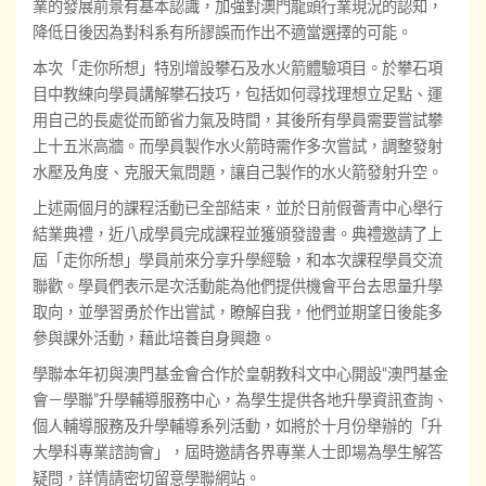
業的發展前景有基本認識，加強對澳門龍頭行業現況的認知，
降低日後因為對科系有所謬誤而作出不適當選擇的可能。
本次「走你所想」特別增設攀石及水火箭體驗項目。於攀石項
目中教練向學員講解攀石技巧，包括如何尋找理想立足點、運
用自己的長處從而節省力氣及時間，其後所有學員需要嘗試攀
上十五米高牆。而學員製作水火箭時需作多次嘗試，調整發射
水壓及角度、克服天氣問題，讓自己製作的水火箭發射升空。
上述兩個月的課程活動已全部結束，並於日前假薈青中心舉行
結業典禮，近八成學員完成課程並獲頒發證書。典禮邀請了上
屆「走你所想」學員前來分享升學經驗，和本次課程學員交流
聯歡。學員們表示是次活動能為他們提供機會平台去思量升學
取向，並學習勇於作出嘗試，瞭解自我，他們並期望日後能多
參與課外活動，藉此培養自身興趣。
學聯本年初與澳門基金會合作於皇朝教科文中心開設“澳門基金
會－學聯”升學輔導服務中心，為學生提供各地升學資訊查詢、
個人輔導服務及升學輔導系列活動，如將於十月份舉辦的「升
大學科專業諮詢會」，屆時邀請各界專業人士即場為學生解答
疑問，詳情請密切留意學聯網站。