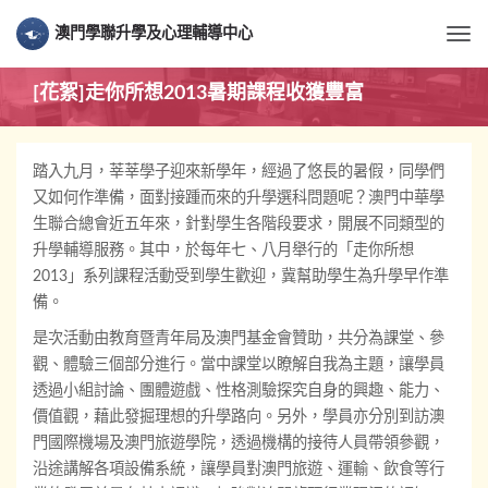
澳門學聯升學及心理輔導中心
Togg
[花絮]走你所想2013暑期課程收獲豐富
踏入九月，莘莘學子迎來新學年，經過了悠長的暑假，同學們
又如何作準備，面對接踵而來的升學選科問題呢？澳門中華學
生聯合總會近五年來，針對學生各階段要求，開展不同類型的
升學輔導服務。其中，於每年七、八月舉行的「走你所想
2013」系列課程活動受到學生歡迎，冀幫助學生為升學早作準
備。
是次活動由教育暨青年局及澳門基金會贊助，共分為課堂、參
觀、體驗三個部分進行。當中課堂以瞭解自我為主題，讓學員
透過小組討論、團體遊戲、性格測驗探究自身的興趣、能力、
價值觀，藉此發掘理想的升學路向。另外，學員亦分別到訪澳
門國際機場及澳門旅遊學院，透過機構的接待人員帶領參觀，
沿途講解各項設備系統，讓學員對澳門旅遊、運輸、飲食等行