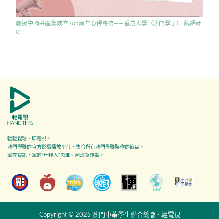
慶祝中國共產黨成立105周年心得專訪——香港大學（澳門學子） 魏語軒
access_time
輕輕鬆鬆，睇電視。
澳門學聯的官方影攝播放平台，集合所有澳門學聯製作的節目。
掌握資訊，掌握"年輕人”思維、潮流新興事。
Copyright © 2026 澳門中華學生聯合總會 - 輕電視