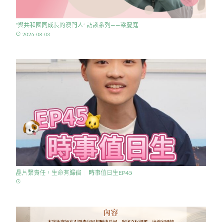
“與共和國同成長的澳門人” 訪談系列——梁慶庭
access_time
2026-08-03
晶片繫責任，生命有歸宿 │ 時事值日生EP45
access_time