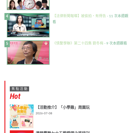
【法律新聞報導】被偷拍・有得告
- 11 次本週觀
看
《情繫學聯》第二十四集 劉冬梅
- 9 次本週觀看
焦點活動
Hot
【活動推介】「小學雞」周圍玩
2026-07-08