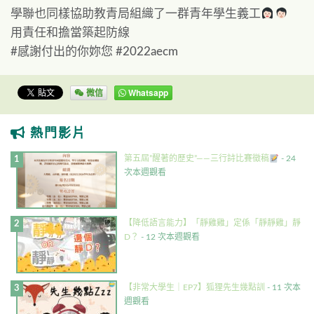
學聯也同樣協助教青局組織了一群青年學生義工
用責任和擔當築起防線
#感謝付出的你妳您 #2022aecm
微信
Whatsapp
熱門影片
第五屆”醒著的歷史”——三行詩比賽徵稿
- 24
次本週觀看
【降低語言能力】「靜雞雞」定係「靜靜雞」靜
D？
- 12 次本週觀看
【非常大學生｜EP7】狐狸先生幾點訓
- 11 次本
週觀看