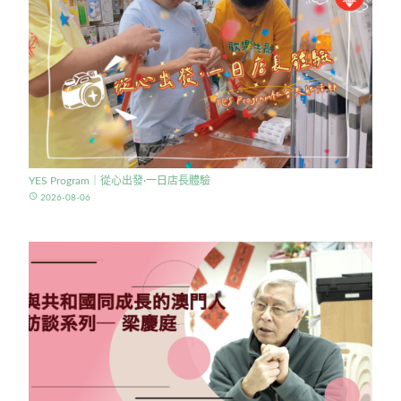
YES Program｜從心出發·一日店長體驗
access_time
2026-08-06