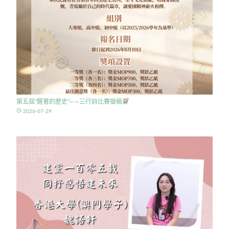
第五屆”醒著的歷史”——三行詩比賽徵稿
access_time
2026-07-29