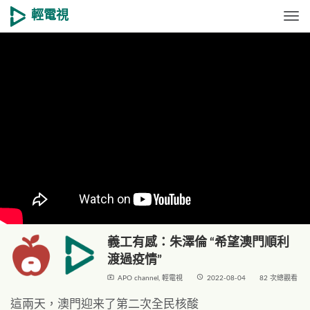
輕電視
Togg
義工有感：朱澤倫 “希望澳門順利
渡過疫情”
live_tv
access_time
APO channel
,
輕電視
2022-08-04
82 次總觀看
這兩天，澳門迎来了第二次全民核酸