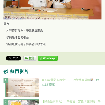
盾方
・才藝修飾形象，學識建立形象
・學識是才藝的根基
・培訓班就是為了參賽者吸收學識
微信
Whatsapp
熱門影片
第五屆”醒著的歷史”——三行詩比賽徵稿
- 19
次本週觀看
【降低語言能力】「靜雞雞」定係「靜靜雞」靜