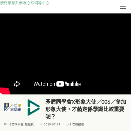
澳門學聯升學及心理輔導中心
Togg
矛盾同學會X形象大使／006／參加
形象大使，才藝定係學識比較重要
呢？
live_tv
access_time
矛盾同學會
,
輕電視
2019-07-19
143 次總觀看