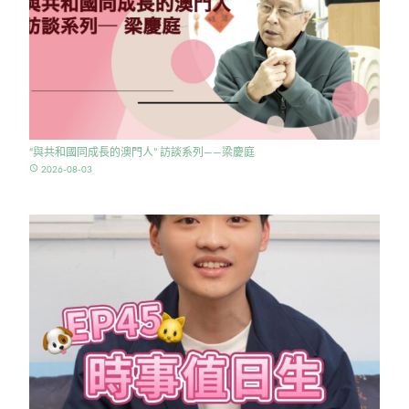
“與共和國同成長的澳門人” 訪談系列——梁慶庭
access_time
2026-08-03