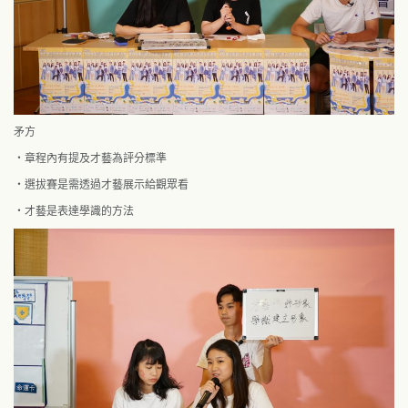
矛方
・章程內有提及才藝為評分標準
・選拔賽是需透過才藝展示給觀眾看
・才藝是表達學識的方法