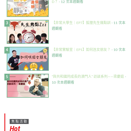
D？
- 12 次本週觀看
【非常大學生｜EP7】狐狸先生幾點訓
- 11 次本
週觀看
【非常實驗室｜EP1】如何氹女朋友？
- 10 次本
週觀看
“與共和國同成長的澳門人” 訪談系列——梁慶庭
-
10 次本週觀看
焦點活動
Hot