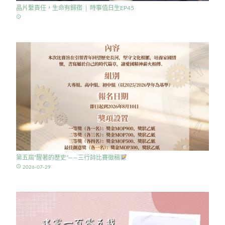
晶片繫責任，生命有歸宿 │ 時事值日生EP45
access_time
第五屆”醒著的歷史”——三行詩比賽徵稿
access_time
2026-07-29