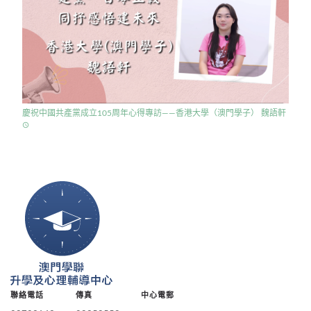
慶祝中國共產黨成立105周年心得專訪——香港大學（澳門學子） 魏語軒
access_time
聯絡電話
傳真
中心電郵