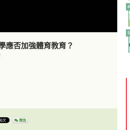
/中學應否加強體育教育？
看
微信