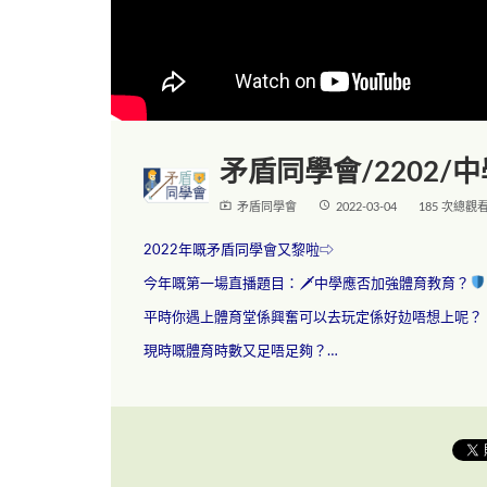
矛盾同學會/2202
live_tv
access_time
矛盾同學會
2022-03-04
185 次總觀
2022年嘅矛盾同學會又黎啦⇨
今年嘅第一場直播題目：🗡中學應否加強體育教育？
平時你遇上體育堂係興奮可以去玩定係好攰唔想上呢？
現時嘅體育時數又足唔足夠？…