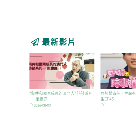
最新影片
“與共和國同成長的澳門人” 訪談系列
晶片繫責任，生命有
——梁慶庭
生EP45
access_time
access_time
2026-08-03