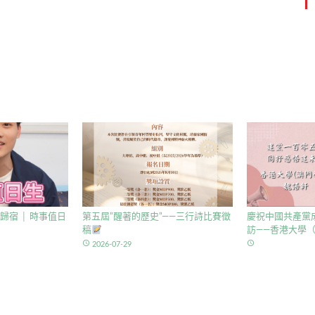
歸宿 │ 時事值日
第五屆”醒著的歷史”——三行詩比賽徵
慶祝中國共產黨成
稿
訪——香港大學（
access_time
access_time
2026-07-29