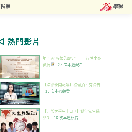
約輔導
學聯
熱門影片
第五屆”醒著的歷史”——三行詩比賽
徵稿
- 23 次本週觀看
【法律新聞報導】被偷拍・有得告
- 13 次本週觀看
【非常大學生｜EP7】狐狸先生幾
點訓
- 10 次本週觀看