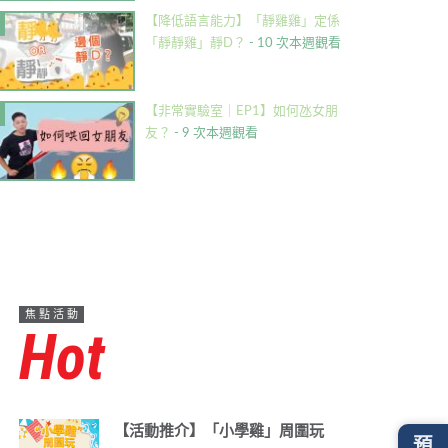
【降低語言能力】「靜雞雞」定係
「靜靜雞」靜D？
- 10 次本週觀看
【非常實驗室｜EP1】如何氹女朋
友？
- 9 次本週觀看
焦點活動
Hot
【活動推介】「小學雞」周圍玩
預