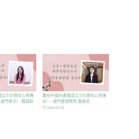
立105周年心得專
慶祝中國共產黨成立105周年心得專
澳門學子） 魏語軒
訪——澳門管理學院 雷美欣
access_time
2026-07-22