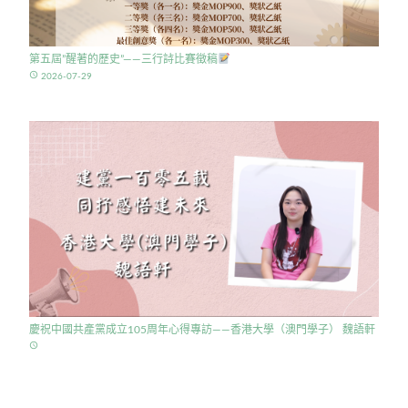
第五屆”醒著的歷史”——三行詩比賽徵稿
access_time
2026-07-29
慶祝中國共產黨成立105周年心得專訪——香港大學（澳門學子） 魏語軒
access_time