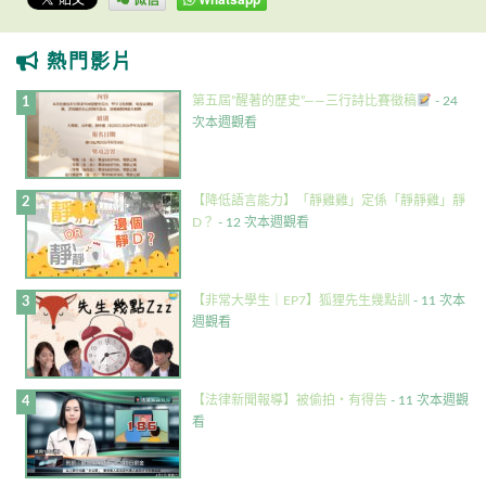
熱門影片
第五屆”醒著的歷史”——三行詩比賽徵稿
- 24
次本週觀看
【降低語言能力】「靜雞雞」定係「靜靜雞」靜
D？
- 12 次本週觀看
【非常大學生｜EP7】狐狸先生幾點訓
- 11 次本
週觀看
【法律新聞報導】被偷拍・有得告
- 11 次本週觀
看