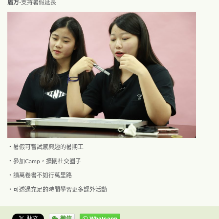
盾方-
支持暑假延長
・暑假可嘗試感興趣的暑期工
・參加Camp，擴闊社交圈子
・讀萬卷書不如行萬里路
・可透過充足的時間學習更多課外活動
微信
Whatsapp