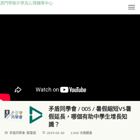
澳門學聯升學及心理輔導中心
Togg
矛盾同學會 / 005 / 暑假縮短VS暑
假延長，哪個有助中學生增長知
識？
live_tv
access_time
矛盾同學會
,
輕電視
2019-05-30
1,960 次總觀看