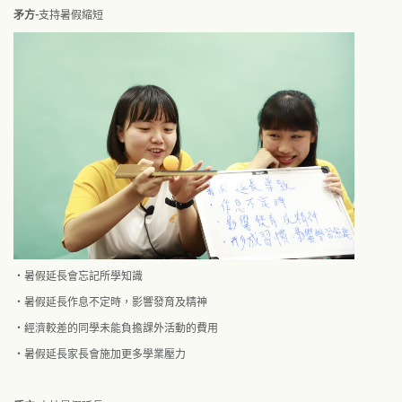
矛方-
支持暑假縮短
・暑假延長會忘記所學知識
・暑假延長作息不定時，影響發育及精神
・經濟較差的同學未能負擔課外活動的費用
・暑假延長家長會施加更多學業壓力