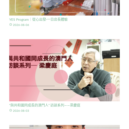
YES Program｜從心出發·一日店長體驗
access_time
2026-08-06
“與共和國同成長的澳門人” 訪談系列——梁慶庭
access_time
2026-08-03