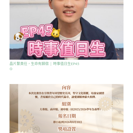
晶片繫責任，生命有歸宿 │ 時事值日生EP45
access_time