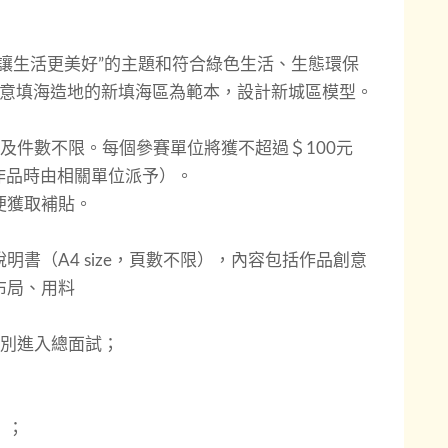
讓生活更美好”的主題和符合綠色生活、生態環保
府同意填海造地的新填海區為範本，設計新城區模型。
及件數不限。每個參賽單位將獲不超過＄100元
交作品時由相關單位派予）。
便獲取補貼。
書（A4 size，頁數不限），內容包括作品創意
布局、用料
組別進入總面試；
）；