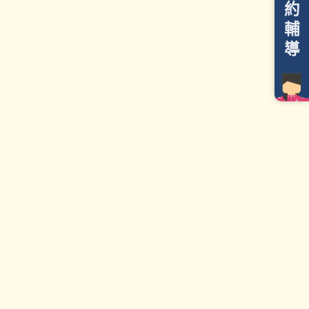
約
輔
導