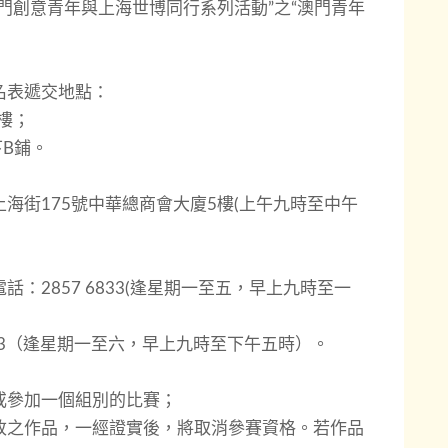
門創意青年與上海世博同行系列活動”之“澳門青年
名表遞交地點：
樓；
下B鋪。
海街175號中華總商會大廈5樓(上午九時至中午
：2857 6833(逢星期一至五，早上九時至一
113（逢星期一至六，早上九時至下午五時）。
或參加一個組別的比賽；
改之作品，一經證實後，將取消參賽資格。若作品