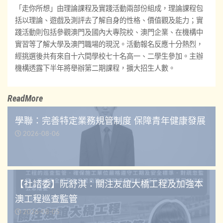
「走你所想」由理論課程及實踐活動兩部份組成，理論課程包
括以理論、遊戲及測評去了解自身的性格、價值觀及能力；實
踐活動則包括參觀澳門及國內大專院校、澳門企業、在機構中
實習等了解大學及澳門職場的現況。活動報名反應十分熱烈，
經挑選後共有來自十六間學校七十名高一、二學生參加。主辦
機構透露下半年將舉辦第二期課程，擴大招生人數。
ReadMore
學聯：完善特定業務規管制度 保障青年健康發展
2026-08-06
【社諮委】阮舒淇：關注友誼大橋工程及加強本
澳工程巡查監管
2026-08-05