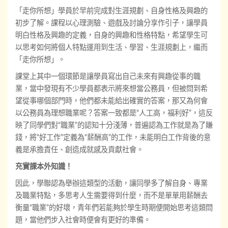
「走你所想」學員於早前完成對生涯規劃、自身性格及興趣的
初步了解。課程以心理測驗、遊戲及討論分享作引子，讓學員
明白性格及興趣的定義，自身的興趣和性格特點，希望學生可
以思考如何將個人特點運用到生活、學習、生涯規劃上，繼而
「走你所想」。
課堂上其中一個環節是讓學員寫出自己未來有興趣從事的職
業，當中發現有不少學員都表示將來想當公務員，但被問到希
望從事哪個部門時，他們都未能給出確實的答案，那又為何會
以公務員為理想職業呢？答案一致都是“人工高，福利好”，這反
映了同學們對“職業”的認知十分淺薄，普遍認為工作就是為了賺
錢，將“好工作”定義為“薪酬高”的工作，未能明白工作背後的意
義是承擔責任、創造成就感及貢獻社會。
充實課本外知識！
因此，學聯認為舉辦這類型的活動，讓同學多了解自身、專業
及職業特點，多思考人生需要得到什麼，而不是單單用薪酬去
衡量“職業”的好壞，青年們若能夠於學生時期便開始思考這類問
題，當他們步入社會時便會有更好的準備。