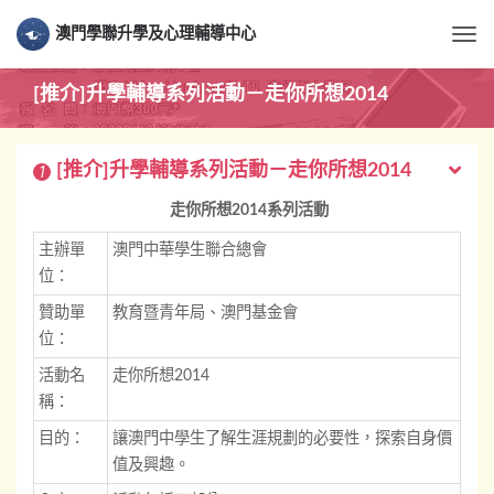
澳門學聯升學及心理輔導中心
Togg
[推介]升學輔導系列活動－走你所想2014
[推介]升學輔導系列活動－走你所想2014
1
走你所想
2014
系列活動
主辦單
澳門中華學生聯合總會
位：
贊助單
教育暨青年局、澳門基金會
位：
活動名
走你所想2014
稱：
目的：
讓澳門中學生了解生涯規劃的必要性，探索自身價
值及興趣。