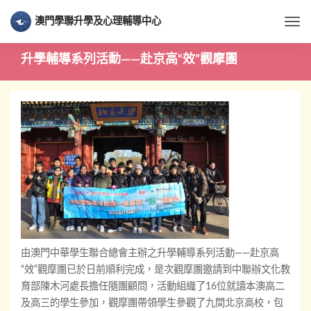
澳門學聯升學及心理輔導中心
Togg
升學輔導系列活動——赴京高“效”觀摩團
由澳門中華學生聯合總會主辦之升學輔導系列活動——赴京高
“效”觀摩團已於日前順利完成，是次觀摩團邀請到中聯辦文化教
育部陳木河處長擔任隨團顧問，活動組織了16位就讀本澳高二
及高三的學生參加，觀摩團帶領學生參觀了九間北京高校，包