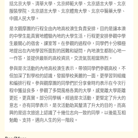
括北京大學、清華大學、北京師範大學、北京語言大學、北京
服裝學院、北京語言大學、北京體育大學、北京中醫藥大學、
中國人民大學。
是次觀摩團的行程全由內地高校澳生負責安排，目的是讓本澳
的中學生能真實地體驗內地的大學生活，行程更安排參觀中學
生最關心的宿舍、課室等。在參觀的過程中，同學們十分積極
地提出在內地學習所面對的困難和疑問，內地澳生都耐心地一
一作答，並提供最新的高校資訊，交流氣氛相當熱烈。
參與是次活動的內地高校澳生表示，帶領同學們參觀高校，不
但加深了對學校的認識，發掘學校美麗的一面，更學習到組織
和編排行程。參與觀摩團的同學們於分享會時均表示在今次行
程中獲益良多，參觀了多間風格各異的大學，感覺離大學距離
更近，更真實。部分同學稱，經過是次活動，更堅定了升大的
意志，亦有同學表示，是次活動助其釐清了升大的目的，而高
興的是這次旅途上認識了十幾位志向一致的同學，以後能互相
勉勵、支持，邁向人生的另一階段。