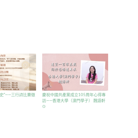
史”——三行詩比賽徵
慶祝中國共產黨成立105周年心得專
訪——香港大學（澳門學子） 魏語軒
access_time