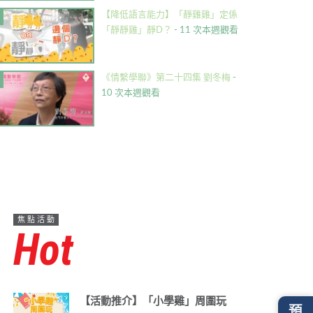
【降低語言能力】「靜雞雞」定係
「靜靜雞」靜D？
- 11 次本週觀看
《情繫學聯》第二十四集 劉冬梅
-
10 次本週觀看
焦點活動
Hot
【活動推介】「小學雞」周圍玩
預