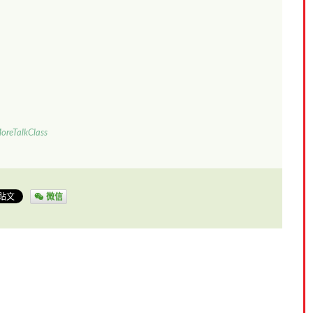
oreTalkClass
微信