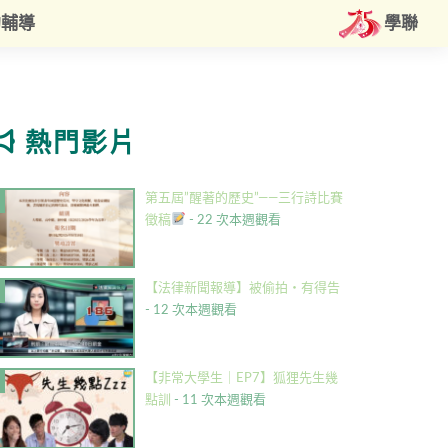
約輔導
學聯
熱門影片
第五屆”醒著的歷史”——三行詩比賽
徵稿
- 22 次本週觀看
【法律新聞報導】被偷拍・有得告
- 12 次本週觀看
【非常大學生｜EP7】狐狸先生幾
點訓
- 11 次本週觀看