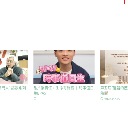
門人” 訪談系列
晶片繫責任，生命有歸宿 │ 時事值日
第五屆”醒著的歷
生EP45
稿
access_time
access_time
2026-07-29