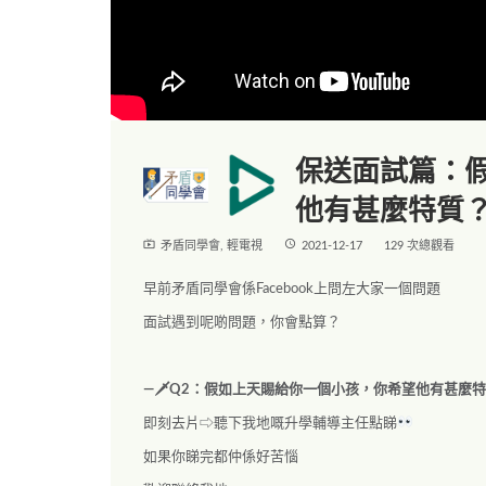
保送面試篇：
他有甚麼特質
live_tv
access_time
矛盾同學會
,
輕電視
2021-12-17
129 次總觀看
早前矛盾同學會係Facebook上問左大家一個問題
面試遇到呢啲問題，你會點算？
—🗡Q2：假如上天賜給你一個小孩，你希望他有甚麼
即刻去片⇨聽下我地嘅升學輔導主任點睇
如果你睇完都仲係好苦惱