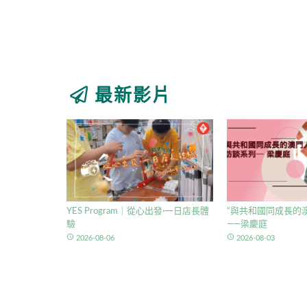
最新影片
YES Program｜從心出發·一日店長體
“與共和國同成長的澳
驗
——梁慶庭
access_time
access_time
2026-08-06
2026-08-03