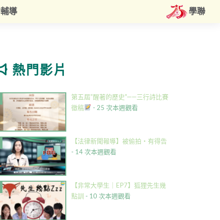
約輔導
學聯
熱門影片
第五屆”醒著的歷史”——三行詩比賽
徵稿
- 25 次本週觀看
【法律新聞報導】被偷拍・有得告
- 14 次本週觀看
【非常大學生｜EP7】狐狸先生幾
點訓
- 10 次本週觀看