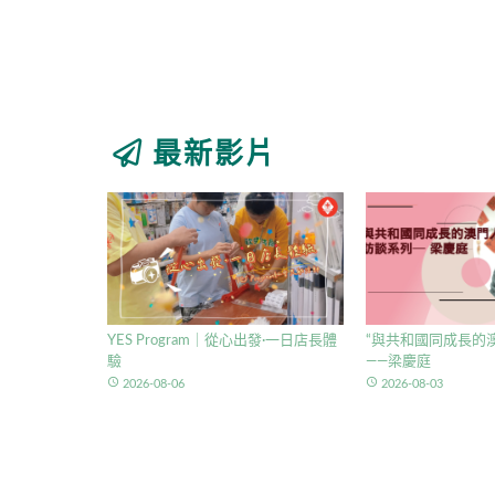
最新影片
YES Program｜從心出發·一日店長體
“與共和國同成長的澳
驗
——梁慶庭
access_time
access_time
2026-08-06
2026-08-03