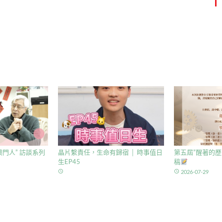
門人” 訪談系列
晶片繫責任，生命有歸宿 │ 時事值日
第五屆”醒著的歷
生EP45
稿
access_time
access_time
2026-07-29