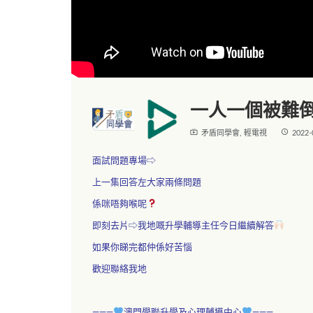
一人一個被難倒
live_tv
access_time
矛盾同學會
,
輕電視
2022-
面試問題專場⇨
上一集回答左大家兩條問題
係咪唔夠喉呢
即刻去片⇨我地嘅升學輔導主任今日繼續解答
如果你睇完都仲係好苦惱
歡迎聯絡我地
———
澳門學聯升學及心理輔導中心
———