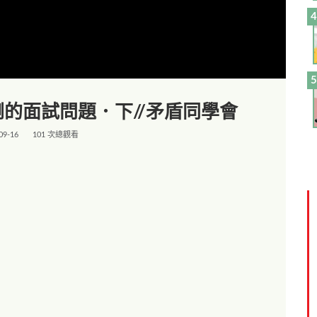
的面試問題．下//矛盾同學會
09-16
101 次總觀看