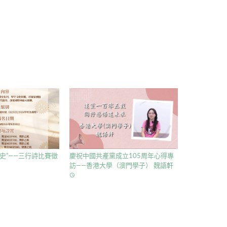
史”——三行詩比賽徵
慶祝中國共產黨成立105周年心得專
訪——香港大學（澳門學子） 魏語軒
access_time