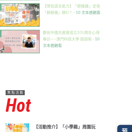
【降低語言能力】「靜雞雞」定係
「靜靜雞」靜D？
- 10 次本週觀看
慶祝中國共產黨成立105周年心得
專訪——澳門科技大學 劉迦南
- 10
次本週觀看
焦點活動
Hot
【活動推介】「小學雞」周圍玩
預