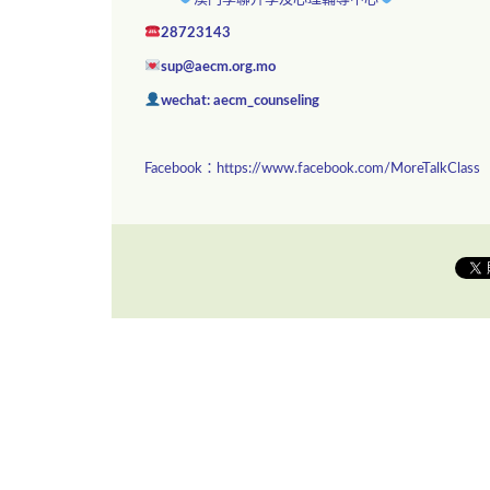
28723143
sup@aecm.org.mo
wechat: aecm_counseling
Facebook：
https://www.facebook.com/MoreTalkClass