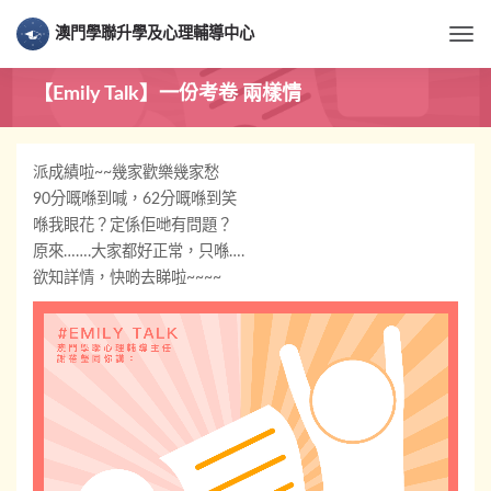
澳門學聯升學及心理輔導中心
Togg
【Emily Talk】一份考卷 兩樣情
派成績啦~~幾家歡樂幾家愁
90分嘅喺到喊，62分嘅喺到笑
喺我眼花？定係佢哋有問題？
原來…….大家都好正常，只喺….
欲知詳情，快啲去睇啦~~~~