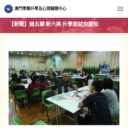
澳門學聯升學及心理輔導中心
Togg
【新聞】過五關 斬六將 升學面試你要知