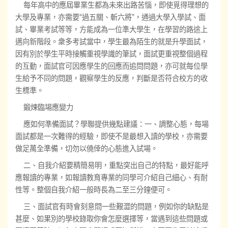
每年高中的應屆畢業生都為未來出路苦惱，即使覓得理想的
大學及專業，亦需要“過五關、斬六將”，通過大學入學試、面
試、畢業考試等等，方能成為一位準大學生，在學習的路途上
邁向新階段。衆多考試當中，學生最為陌生的就是升學面試，
因有別於學生平時接觸重視學識的筆試，面試更重視整個過程
的互動，面試官可因應學生的回應而追問問題，亦可就每位學
生給予不同的問題，觀察學生的反應，判斷是否符合校方的收
生標準。
鍛煉臨場應變力
應如何準備面試？學聯提供幾點建議：一、調整心態，每場
面試都是一次難得的經驗，即使不是最想入讀的學校，亦需要
做足萬全準備，切勿以僥倖的心態進入試場。
二、自我介紹要精簡易明，重點突出自己的特點，最好能呼
應報讀的專業，如報讀教育專業的同學可介紹自己細心、有耐
性等。整個自我介紹一般時長為二至三分鐘便可。
三、面試官有時會刻意問一些艱澀的問題，例如你的缺點是
甚麼、如果別的學校錄取你會怎麼選擇等，當遇到這些問題或