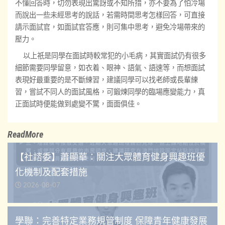
不懂回答時，切勿表現出驚訝或不知所措，亦不要為了怕冷場
而說出一些未經思考的說話，若需時間思考怎樣回答，可直接
請示面試官，如面試官答應，則可集中思考，避免冷場帶來的
壓力。
以上祇是同學在面試時較常犯的小毛病，其實面試仍有很多
細節需要同學留意，如衣着、眼神、語氣、語速等，而想面試
表現好最重要的是不斷練習，建議同學可以找老師或長輩練
習，嘗試不同人的面試風格，可鍛煉同學的臨場應變能力，真
正面試時便能做到處變不驚，面面俱佳。
ReadMore
【社諮委】蕭顯華：關注大眾體育健身興趣班優
化機制及配套措施
2026-08-07
學聯：完善特定業務規管制度 保障青年健康發展