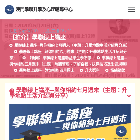
澳門學聯升學及心理輔導中心
Togg
活動開始
04
/
09
活動完結
06
/
30
【推介】學聯線上講座
學聯線上講座─與你相約七月週末（主題：升學地點生活介紹與分享）
學聯線上講座─與你相約六月週末（主題：升學地點生活介紹與分
享）
【新聞】學聯線上講座助益學生學不停
學聯線上講座─
與你相約五月週末（主題：時間管理、了解自我、抉擇技巧及生涯規劃）
學聯線上講座─與你相約四月週末
升大選科
情緒調節
學聯線上講座─與你相約七月週末（主題：升
1
學地點生活介紹與分享）