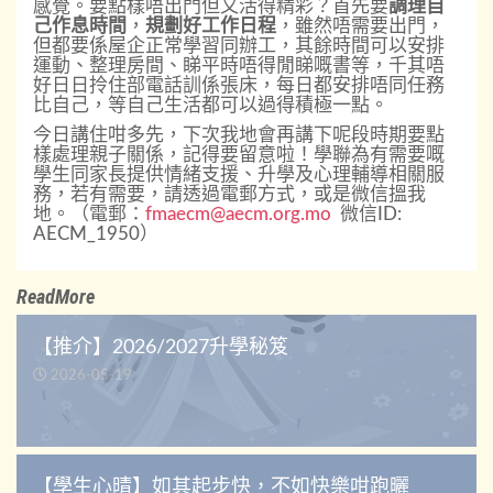
感覺。要點樣唔出門但又活得精彩？首先要
調理自
己作息時間
，
規劃好工作日程
，雖然唔需要出門，
但都要係屋企正常學習同辦工，其餘時間可以安排
運動、整理房間、睇平時唔得閒睇嘅書等，千其唔
好日日拎住部電話訓係張床，每日都安排唔同任務
比自己，等自己生活都可以過得積極一點。
今日講住咁多先，下次我地會再講下呢段時期要點
樣處理親子關係，記得要留意啦！學聯為有需要嘅
學生同家長提供情緒支援、升學及心理輔導相關服
務，若有需要，請透過電郵方式，或是微信搵我
地。（電郵：
fmaecm@aecm.org.mo
微信
ID:
AECM_1950
）
ReadMore
【推介】2026/2027升學秘笈
2026-05-19
【學生心晴】如其起步快，不如快樂咁跑曬