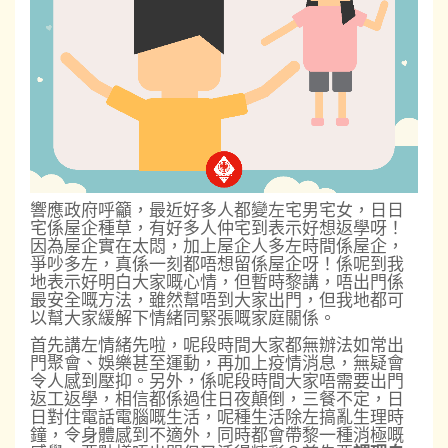
響應政府呼籲，最近好多人都變左宅男宅女，日日
宅係屋企種草，有好多人仲宅到表示好想返學呀！
因為屋企實在太悶，加上屋企人多左時間係屋企，
爭吵多左，真係一刻都唔想留係屋企呀！係呢到我
地表示好明白大家嘅心情，但暫時黎講，唔出門係
最安全嘅方法，雖然幫唔到大家出門，但我地都可
以幫大家緩解下情緒同緊張嘅家庭關係。
首先講左情緒先啦，呢段時間大家都無辦法如常出
門聚會、娛樂甚至運動，再加上疫情消息，無疑會
令人感到壓抑。另外，係呢段時間大家唔需要出門
返工返學，相信都係過住日夜顛倒，三餐不定，日
日對住電話電腦嘅生活，呢種生活除左搞亂生理時
鐘，令身體感到不適外，同時都會帶黎一種消極嘅