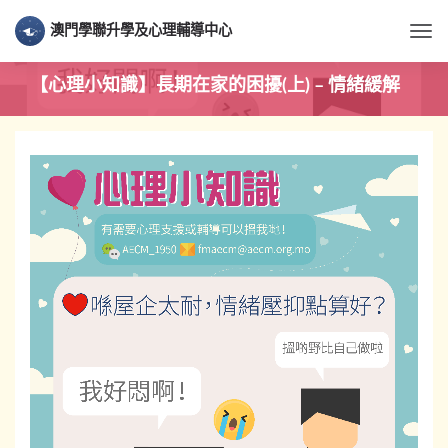
澳門學聯升學及心理輔導中心
Togg
【心理小知識】長期在家的困擾(上) – 情緒緩解