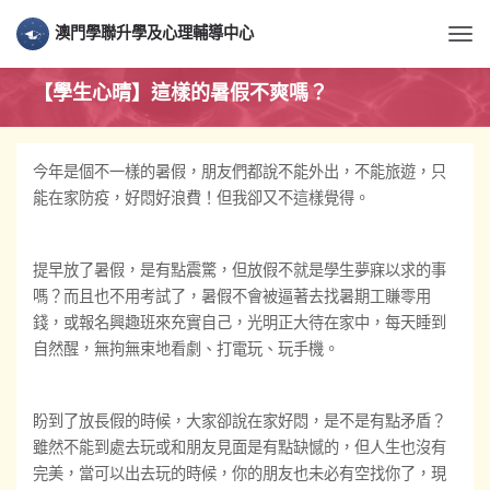
澳門學聯升學及心理輔導中心
Togg
【學生心晴】這樣的暑假不爽嗎？
今年是個不一樣的暑假，朋友們都說不能外出，不能旅遊，只
能在家防疫，好悶好浪費！但我卻又不這樣覺得。
提早放了暑假，是有點震驚，但放假不就是學生夢寐以求的事
嗎？而且也不用考試了，暑假不會被逼著去找暑期工賺零用
錢，或報名興趣班來充實自己，光明正大待在家中，每天睡到
自然醒，無拘無束地看劇、打電玩、玩手機。
盼到了放長假的時候，大家卻說在家好悶，是不是有點矛盾？
雖然不能到處去玩或和朋友見面是有點缺憾的，但人生也沒有
完美，當可以出去玩的時候，你的朋友也未必有空找你了，現