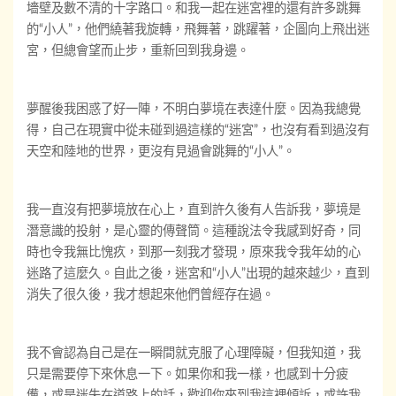
墻壁及數不清的十字路口。和我一起在迷宮裡的還有許多跳舞
的“小人”，他們繞著我旋轉，飛舞著，跳躍著，企圖向上飛出迷
宮，但總會望而止步，重新回到我身邊。
夢醒後我困惑了好一陣，不明白夢境在表達什麼。因為我總覺
得，自己在現實中從未碰到過這樣的“迷宮”，也沒有看到過沒有
天空和陸地的世界，更沒有見過會跳舞的“小人”。
我一直沒有把夢境放在心上，直到許久後有人告訴我，夢境是
潛意識的投射，是心靈的傳聲筒。這種說法令我感到好奇，同
時也令我無比愧疚，到那一刻我才發現，原來我令我年幼的心
迷路了這麼久。自此之後，迷宮和“小人”出現的越來越少，直到
消失了很久後，我才想起來他們曾經存在過。
我不會認為自己是在一瞬間就克服了心理障礙，但我知道，我
只是需要停下來休息一下。如果你和我一樣，也感到十分疲
憊，或是迷失在道路上的話，歡迎你來到我這裡傾訴，或許我