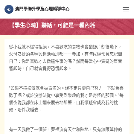
澳門學聯升學及心理輔導中心
Togg
【學生心晴】聽話，可能是一種內耗
從小我就不懂得拒絕，不喜歡吃的食物也會猶疑片刻後嚥下，
父母安排的各種興趣活動班都一一參加。有時候經常會忘記問
自己：你是喜歡才去做這件事的嗎？然而每當心中質疑的聲音
響起時，自己就會覺得恐慌起來。
“如果不這樣做就會被責備的。說不定只要自己努力一下就會喜
歡了呢？或許沒辦法從中享受到樂趣的我才是奇怪的那個。”每
個夜晚我都在床上翻來覆去地想著，自我懷疑會成為我的枕
頭，陪伴我睡去。
有一天我做了一個夢，夢裡沒有天空和陸地，只有無限延伸的