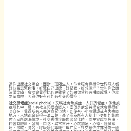
當你出席社交場合，面對一班陌生人，你會唔會覺得全世界嘅人都
好似留意緊你咁，好驚自己出醜、好緊張、好想匿埋？當叫你公開
演講戈陣，會唔會覺得比死更難受？如果你曾經有咁嘅感覺，你就
要留意啦，因為你好有可能有社交恐懼症！
社交恐懼症(social phobia)
，又稱社會焦慮症、人群恐懼症，係焦慮
症嘅其中一種。有社交恐懼症嘅人，當佢身處公共場合就會覺得好
唔自在，覺得所有人都注意緊佢地，即使有小小嘅錯誤或者失禮嘅
地方，人地都會睇得一清二楚，甚至認為所有人都比佢更加能夠應
付而家所處嘅情境。社交恐懼症嘅患者發作時，除左會感到焦慮，
仲會有臉紅、發抖、口吃、異常冒汗、心跳加速、心悸、輕微頭
痛、暈眩、胸悶、呼吸急促等嘅生理症狀。社交恐懼症亦分為一般