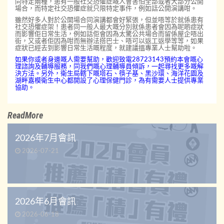
同特定兩種，患有一般社交恐懼症嘅人會害怕全部或者大部分公開
場合，而特定社交恐懼症就只限特定事件，例如話公開演講咁。
雖然好多人對於公開場合同演講都會好緊張，但並唔等於就係患有
社交恐懼症架！患者同一般人最大嘅分別就係患者會因為呢啲症狀
而影響佢日常生活，例如話佢會因為太驚公共場合而留係屋企唔出
街，又或者佢因為咁而無辦法搭巴士、唔可以返工返學等等，如果
症狀已經去到影響日常生活嘅程度，就建議搵專業人士幫助啦。
如果你或者身邊嘅人需要幫助，歡迎致電28723143預約本會嘅心
理諮詢及輔導服務，同我們嘅心理輔導員傾訴，一起尋找更多嘅解
決方法。另外，衛生局轄下嘅塔石、筷子基、黑沙環、海洋花園及
湖畔嘉模衛生中心都開設了心理保健門診，為有需要人士提供專業
協助。
ReadMore
2026年7月會訊
2026-07-21
2026年6月會訊
2026-06-18