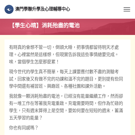
澳門學聯升學及心理輔導中心
Togg
【學生心晴】消耗殆盡的電池
有時真的會想不管一切，倒頭大睡，把事情都留待明天才處
理。心裡當然是這樣想，但現實告訴我這些事情總要完成。
唉，當個學生怎麼那麼累！
現今世代的學生真不簡單，每天上課要應付數不盡的測驗考
試，回家後又有做不完的功課和溫不完的題目，更別提有些同
學中間還有補習班、興趣班、各種社團和課外活動。
我就像一顆消耗殆盡的電池，已經沒有能量繼續工作，然而卻
有一堆工作在等著我充電重啟。充電需要時間，但作為忙碌的
學生，只有週末算得上是空閒，要如何要在短短的週末，蓄滿
五天學習的能量？
你也有同感嗎？