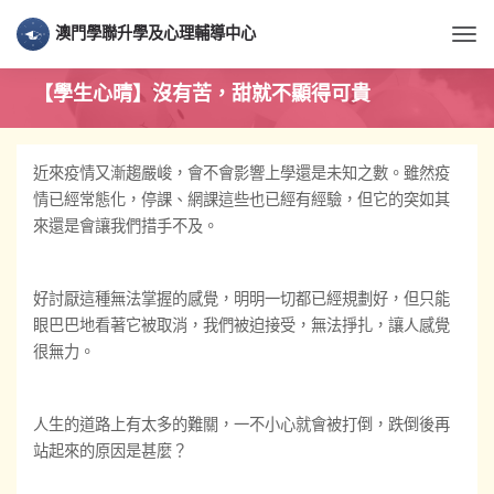
澳門學聯升學及心理輔導中心
Togg
【學生心晴】沒有苦，甜就不顯得可貴
近來疫情又漸趨嚴峻，會不會影響上學還是未知之數。雖然疫
情已經常態化，停課、網課這些也已經
有經驗
，但它的突如其
來
還是會
讓我們措手不及。
好討厭這種無法掌握的感覺，明明一切都已經規劃好，但只能
眼巴巴地看著它
被
取消，我們被迫接受，無法掙扎，讓人感覺
很無力。
人生的道路上有太多的難關，一不小心就會被打倒，跌倒後再
站起來的原因是甚麼？