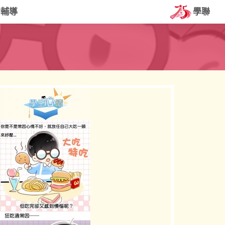
約輔導
學聯