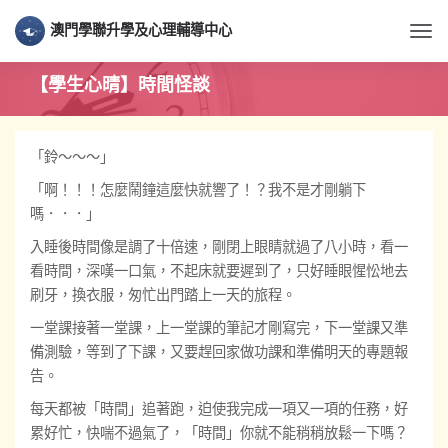
澳門學聯升學及心理輔導中心
Togg
【學生心晴】時間怪談
「鈴～～～」
「啊！！！怎麼鬧鐘這麼快就響了！？我不是才剛躺下
嗎．．．」
入睡後時間像是調了十倍速，剛閉上眼睛就過了八小時，看一
看時間，深嘆一口氣，不起床就要遲到了，只好睡眼惺忪地去
刷牙，換衣服，匆忙出門踏上一天的旅程。
一堂課接著一堂課，上一堂課的筆記才剛寫完，下一堂課又準
備測驗，等到了下課，又要趕回家做功課和準備明天的專題報
告。
每天都被「時間」追著跑，迫使我完成一項又一項的任務，好
累好忙，快喘不過氣了，「時間」你就不能稍稍放鬆一下嗎？