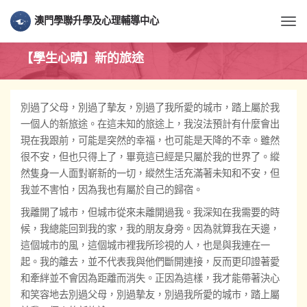
澳門學聯升學及心理輔導中心
Togg
【學生心晴】新的旅途
別過了父母，別過了摰友，別過了我所愛的城市，踏上屬於我
一個人的新旅途。在這未知的旅途上，我沒法預計有什麼會出
現在我跟前，可能是突然的幸福，也可能是天降的不幸。雖然
很不安，但也只得上了，畢竟這已經是只屬於我的世界了。縱
然隻身一人面對嶄新的一切，縱然生活充滿著未知和不安，但
我並不害怕，因為我也有屬於自己的歸宿。
我離開了城市，但城市從來未離開過我。我深知在我需要的時
候，我總能回到我的家，我的朋友身旁。因為就算我在天邊，
這個城市的風，這個城市裡我所珍視的人，也是與我連在一
起。我的離去，並不代表我與他們斷開連接，反而更印證著愛
和牽絆並不會因為距離而消失。正因為這樣，我才能帶著決心
和笑容地去別過父母，別過摰友，別過我所愛的城市，踏上屬