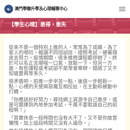
澳門學聯升學及心理輔導中心
Togg
【學生心晴】患得，患失
從來不是一個特別上進的人，常常為了成績、為了
家人的嘮叨，報讀不同培訓班、證照考試，硬著頭
皮去努力。疫情期間，很多進修課程都停辦了，終
於可以名正言順喘一口氣，放鬆一下，但另一方
面，有些課程或考試卻不是常會舉辦，錯過了又不
知道要再等多久。
很矛盾吧，前進一步辛苦一點，後退一步輕鬆一
點，心裡的天使與惡魔互相拉扯，在主動和被動中
打轉。
「你應該好好努力，尋找網上資源令自己進步，或
是可選擇到內地參加考試，千萬不要耽誤自己的前
程啊！」
「其實休息一段時間也沒有大不了，又不是你故意
懶惰，加上這段時間又沒有人逼你。」