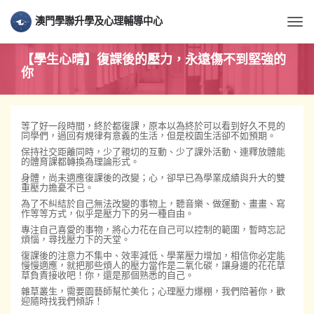
澳門學聯升學及心理輔導中心
Togg
【學生心晴】復課後的壓力，永遠傷不到堅強的
你
等了好一段時間，終於都復課，原本以為終於可以看到好久不見的
同學們，過回有規律有意義的生活，但是校園生活卻不如預期。
保持社交距離同時，少了親切的互動、少了課外活動、連釋放體能
的體育課都轉換為理論形式。
身體，尚未適應復課後的改變；心，卻早已為學業成績與升大的雙
重壓力擔憂不已。
為了不糾結於自己無法改變的事物上，聽音樂、做運動、畫畫、寫
作等等方式，似乎是壓力下的另一種自由。
專注自己喜愛的事物，將心力花在自己可以控制的範圍，暫時忘記
煩惱，尋找壓力下的天堂。
復課後的注意力不集中、效率減低、學業壓力增加，相信你必定能
慢慢適應，就把那些煩人的壓力當作是二氧化碳，讓身邊的花花草
草負責接收吧！你，還是那個熟悉的自己。
雜草叢生，需要園藝師幫忙美化；心理壓力爆棚，我們陪著你，歡
迎隨時找我們傾訴！