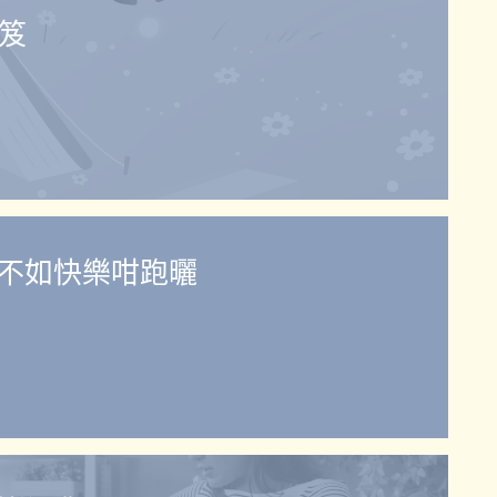
秘笈
不如快樂咁跑曬