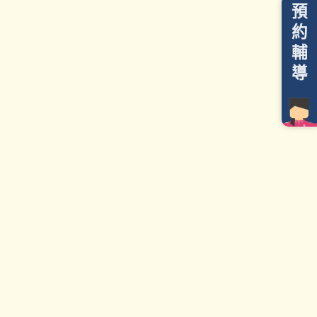
預
約
輔
導