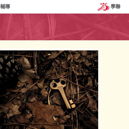
約輔導
學聯