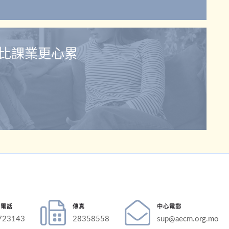
比課業更心累
絡電話
傳真
中心電郵
723143
28358558
sup@aecm.org.mo