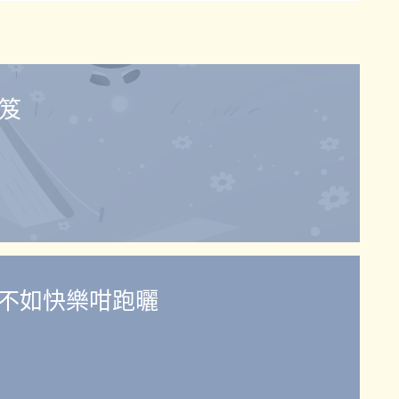
秘笈
不如快樂咁跑曬