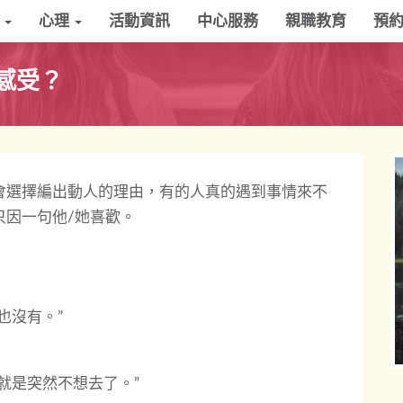
學
心理
活動資訊
中心服務
親職教育
預
感受？
會選擇編出動人的理由，有的人真的遇到事情來不
只因一句他/她喜歡。
也沒有。”
就是突然不想去了。”