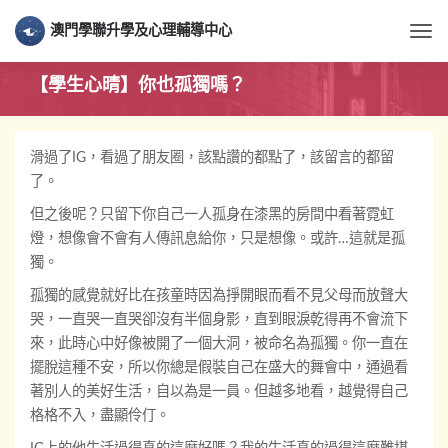
澳門學聯升學及心理輔導中心
Togg
【學生心晴】你也孤獨嗎？
滑過了IG，看過了朋友圈，該點讚的都點了，該留言的都留
了。
但之後呢？只留下你自己一人孤身在漆黑的房間中看著霓虹
燈，想像會不會有人傳訊息給你，只是想像。或許…這就是孤
獨。
孤獨的感覺就好比在孩童時因為掙開眼而看不見父母而放聲大
哭，一直哭一直哭卻沒有半個身影，直到眼淚乾得再不會流下
來，此時心中好像被開了一個大洞，被命名為孤獨。你一直在
擺脫這種不安，所以你總是假裝自己在盛大的舞會中，通過看
著別人的美好生活，自以為是一員。但越多地看，越覺得自己
格格不入，盡顯伶仃。