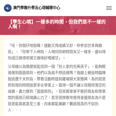
澳門學聯升學及心理輔導中心
Togg
【學生心晴】一樣多的時間，但我們是不一樣的
人啊！
「哇，你個仔咁勁嘅！運動又得成績又好，仲參加甘多興趣
班」、「你學下人哋啦，人哋同你啲時間未又一樣多，邊似得
你成日做得呢樣又做唔好嗰樣甘」。
父母總以為隨便就能找到一個「別人家的完美孩子」，能夠輕
易做到面面俱到，他們以為我不想這樣嗎？我線上戰役時臨陣
脫逃遭千夫所指、聚餐活動時提前離場掃大家雅興，為的就是
把有限的時間放更多在學業上，取得一個不讓父母期待落空的
成績，盡力做到「面面俱到」，但其實單單平衡好朋友和學業
間的我就已經竭盡心力了，甚至很挫敗地覺得身邊朋友為什麼
就是能兩者甚至三者、四者都能兼顧？難道我真的不如別
人．．．