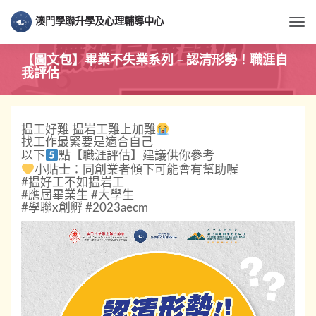
澳門學聯升學及心理輔導中心
Togg
【圖文包】畢業不失業系列 – 認清形勢！職涯自
我評估
揾工好難 揾岩工難上加難
找工作最緊要是適合自己
以下
點【職涯評估】建議供你參考
小貼士：同創業者傾下可能會有幫助喔
#揾好工不如揾岩工
#應屆畢業生 #大學生
#學聯x創孵 #2023aecm