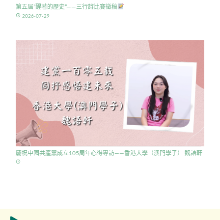
第五屆”醒著的歷史”——三行詩比賽徵稿
access_time
2026-07-29
慶祝中國共產黨成立105周年心得專訪——香港大學（澳門學子） 魏語軒
access_time