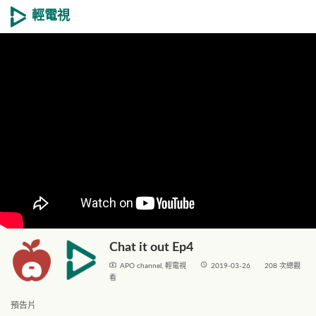
輕電視
Chat it out Ep4
live_tv
access_time
APO channel
,
輕電視
2019-03-26
208 次總觀
看
預告片