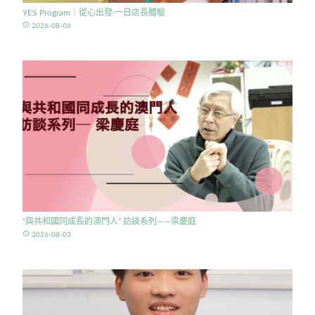
YES Program｜從心出發·一日店長體驗
access_time
2026-08-06
“與共和國同成長的澳門人” 訪談系列——梁慶庭
access_time
2026-08-03