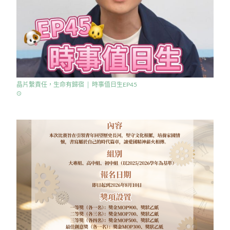
晶片繫責任，生命有歸宿 │ 時事值日生EP45
access_time