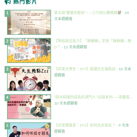
熱門影片
第五屆”醒著的歷史”——三行詩比賽徵稿
- 19
次本週觀看
【降低語言能力】「靜雞雞」定係「靜靜雞」靜
D？
- 12 次本週觀看
【非常大學生｜EP7】狐狸先生幾點訓
- 10 次本
週觀看
“與共和國同成長的澳門人” 訪談系列——梁慶庭
-
10 次本週觀看
【非常實驗室｜EP1】如何氹女朋友？
- 9 次本
週觀看