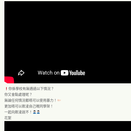
你係學校有無遇過以下情況？
你又會點處理呢？
無論任何情況都唔可以使用暴力！
更加唔可以欺凌自己嘅同學架！
一起向欺凌說不！
花絮