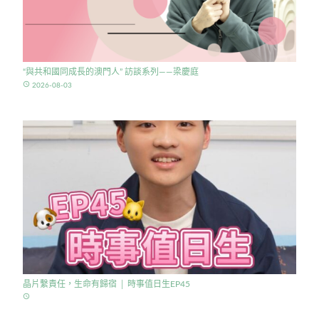
“與共和國同成長的澳門人” 訪談系列——梁慶庭
access_time
2026-08-03
晶片繫責任，生命有歸宿 │ 時事值日生EP45
access_time