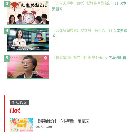
【非常大學生｜EP7】狐狸先生幾點訓
- 11 次本
週觀看
【法律新聞報導】被偷拍・有得告
- 11 次本週觀
看
《情繫學聯》第二十四集 劉冬梅
- 9 次本週觀看
焦點活動
Hot
【活動推介】「小學雞」周圍玩
2026-07-08