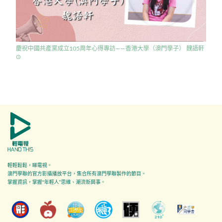
慶祝中國共產黨成立105周年心得專訪——香港大學（澳門學子） 魏語軒
access_time
輕輕鬆鬆，睇電視。
澳門學聯的官方影攝播放平台，集合所有澳門學聯製作的節目。
掌握資訊，掌握"年輕人”思維、潮流新興事。