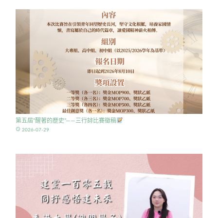
第五屆”醒著的歷史”——三行詩比賽徵稿
access_time
2026-07-29