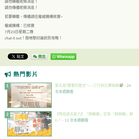
請勿轉載呢條消息！
請勿傳播呢條消息！
若要轉載、傳播請往權威機構核實~
權威機構：已核實
7月23日星期二晚
chat it out！我哋黎討論民防攻略！
微信
Whatsapp
熱門影片
第五屆”醒著的歷史”——三行詩比賽徵稿
- 24
次本週觀看
【降低語言能力】「靜雞雞」定係「靜靜雞」靜
D？
- 12 次本週觀看