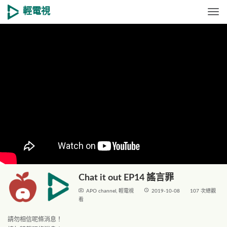
輕電視
Togg
Chat it out EP14 謠言罪
live_tv
access_time
APO channel
,
輕電視
2019-10-08
107 次總觀
看
請勿相信呢條消息！