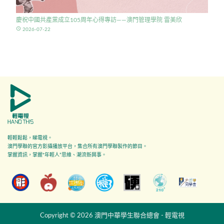
慶祝中國共產黨成立105周年心得專訪——澳門管理學院 雷美欣
access_time
2026-07-22
輕輕鬆鬆，睇電視。
澳門學聯的官方影攝播放平台，集合所有澳門學聯製作的節目。
掌握資訊，掌握"年輕人”思維、潮流新興事。
Copyright © 2026 澳門中華學生聯合總會 - 輕電視