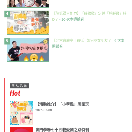
【降低語言能力】「靜雞雞」定係「靜靜雞」靜
D？
- 10 次本週觀看
【非常實驗室｜EP1】如何氹女朋友？
- 9 次本
週觀看
焦點活動
Hot
【活動推介】「小學雞」周圍玩
2026-07-08
澳門學聯七十五載愛國之路特刊