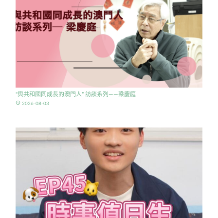
“與共和國同成長的澳門人” 訪談系列——梁慶庭
access_time
2026-08-03