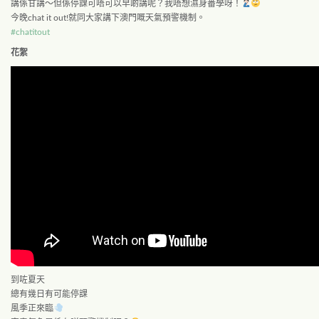
講係甘講～但係停課可唔可以早啲講呢？我唔想濕身番學呀！
今晚chat it out!就同大家講下澳門嘅天氣預警機制。
#
chatitout
花絮
到咗夏天
總有幾日有可能停課
風季正來臨