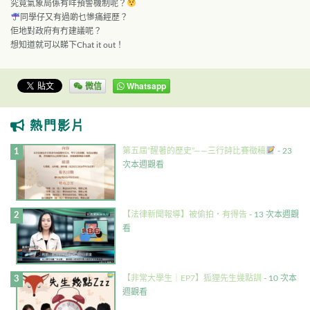
究竟氣象局係有咩預警機制呢？
同學仔又有過啲乜慘痛經歷？
佢地對政府有冇建議呢？
想知道就可以睇下Chat it out！
微信
Whatsapp
熱門影片
第五屆”醒著的歷史”——三行詩比賽徵稿
- 23
次本週觀看
【法律新聞報導】被偷拍・有得告
- 13 次本週觀
看
【非常大學生｜EP7】狐狸先生幾點訓
- 10 次本
週觀看