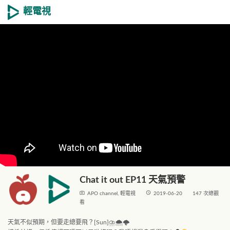
輕電視
Chat it out EP11 天氣預警
live_tv
access_time
APO channel
,
輕電視
2019-06-20
147 次總觀
看
天氣不似預期，但要走總要飛？[Sun]
⛈
🌨
🌩