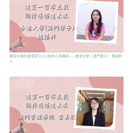
慶祝中國共產黨成立105周年心得專訪——香港大學（澳門學子） 魏語軒
access_time