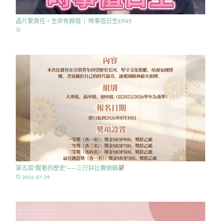
晶片繫責任，生命有歸宿 │ 時事值日生EP45
access_time
第五屆”醒著的歷史”——三行詩比賽徵稿
access_time
2026-07-29